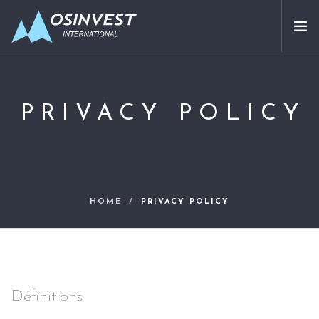
APPROACH
SECTORS ADDRESSED
PRIVACY POLICY
ABOUT US
PARTNERS
OUR INVESTMENTS
CONTACT
HOME
PRIVACY POLICY
EN
Définitions